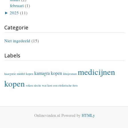
februari
(1)
►
2025
(11)
Categorie
Niet ingedeeld
(15)
Labels
medicijnen
kamagra kopen
haargorie middel kopen
klusjesman
kopen
roken slecht
wat kost een elektrische fiets
Onlinevinden.nl
Powered by
HTMLy